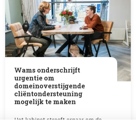
Wams onderschrijft
urgentie om
domeinoverstijgende
cliëntondersteuning
mogelijk te maken
Het kabinet streeft ernaar om de
dienstverlening aan (kwetsbare)