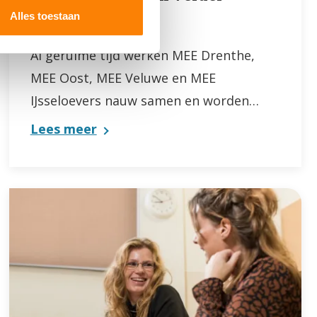
als MEE Samen
nformatie die u aan ze heeft
Alles toestaan
Al geruime tijd werken MEE Drenthe,
MEE Oost, MEE Veluwe en MEE
IJsseloevers nauw samen en worden…
Lees meer