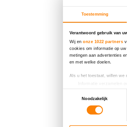
Toestemming
Verantwoord gebruik van u
Wij en
onze 1022 partners
v
cookies om informatie op uw 
metingen aan advertenties en
en met welke doelen.
Als u het toestaat, willen we
Informatie verzamelen ov
Uw apparaat identificere
Toestemmingsselectie
Lees meer over hoe uw perso
Noodzakelijk
toestemming op elk moment wi
We gebruiken cookies om cont
websiteverkeer te analyseren