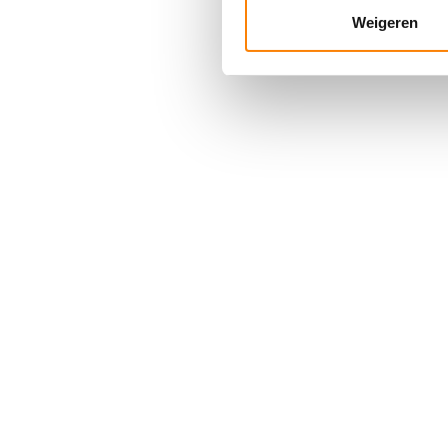
media, adverteren en analys
Weigeren
verstrekt of die ze hebben v