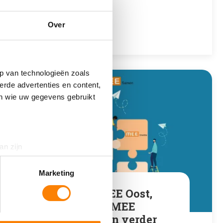
maar…
Over
Lees meer
p van technologieën zoals
erde advertenties en content,
en wie uw gegevens gebruikt
an zijn
rinting)
t
detailgedeelte
in. U kunt uw
Marketing
MEE Drenthe, MEE Oost,
MEE Veluwe en MEE
 media te bieden en om ons
IJsseloevers gaan verder
ze partners voor social