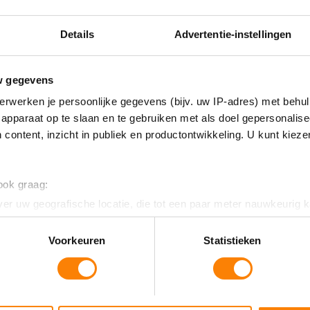
inwoners te verbeteren. Hiervoor…
Details
Advertentie-instellingen
Lees meer
w gegevens
erwerken je persoonlijke gegevens (bijv. uw IP-adres) met behul
apparaat op te slaan en te gebruiken met als doel gepersonalise
 content, inzicht in publiek en productontwikkeling. U kunt kiez
 ook graag:
er uw geografische locatie, die tot een paar meter nauwkeurig k
n door het actief te scannen op specifieke eigenschappen (fingerp
onlijke gegevens worden verwerkt en stel uw voorkeuren in he
Voorkeuren
Statistieken
jzigen of intrekken in de Cookieverklaring.
KOM, laat je zien
ent en advertenties te personaliseren, om functies voor social
. Ook delen we informatie over uw gebruik van onze site met on
Kunst – Ontmoeten – Meedoen: KOM