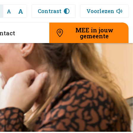
A
Contrast
Voorlezen
A
MEE in jouw
ntact
gemeente