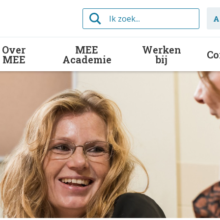
Ik
A
zoek...
Over
MEE
Werken
Co
MEE
Academie
bij