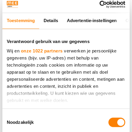
Cursussen, voorlichtingen en
Toestemming
Details
Advertentie-instellingen
Ov
gespreksgroepen
Kun je wel wat tips gebruiken? Of een
Verantwoord gebruik van uw gegevens
steuntje in de rug? Voor jezelf, of als
Wij en
onze 1022 partners
verwerken je persoonlijke
ouder, broer, zus,…
gegevens (bijv. uw IP-adres) met behulp van
technologieën zoals cookies om informatie op uw
Lees meer
apparaat op te slaan en te gebruiken met als doel
gepersonaliseerde advertenties en content, metingen aan
advertenties en content, inzicht in publiek en
productontwikkeling. U kunt kiezen wie uw gegevens
gebruikt en met welke doelen.
Als u het toestaat, willen we ook graag:
Toestemmingsselectie
Noodzakelijk
Informatie verzamelen over uw geografische locatie,
die tot een paar meter nauwkeurig kan zijn