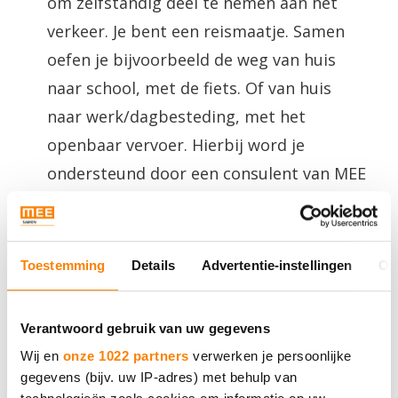
om zelfstandig deel te nemen aan het
verkeer. Je bent een reismaatje. Samen
oefen je bijvoorbeeld de weg van huis
naar school, met de fiets. Of van huis
naar werk/dagbesteding, met het
openbaar vervoer. Hierbij word je
ondersteund door een consulent van MEE
Samen.
Meer weten over MEE op Weg?
Toestemming
Details
Advertentie-instellingen
Ov
Bekijk de pagina
MEE op Weg - MEE
Samen
.
Verantwoord gebruik van uw gegevens
Wij en
onze 1022 partners
verwerken je persoonlijke
Benieuwd welke vrijwilligersvacatures
gegevens (bijv. uw IP-adres) met behulp van