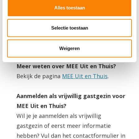
en om ons websiteverkeer te analyseren. Ook delen we
beperking of kinderen waarvan een
Alles toestaan
informatie over uw gebruik van onze site met onze
naaste een beperking heeft (jonge
partners voor social media, adverteren en analyse. Deze
mantelzorgers). Voor hen is het een feest
partners kunnen deze gegevens combineren met andere
Selectie toestaan
informatie die u aan ze heeft verstrekt of die ze hebben
om af en toe een dagje uit te gaan of te
verzameld op basis van uw gebruik van hun services.
mogen logeren.
Weigeren
Meer weten over MEE Uit en Thuis?
Bekijk de pagina
MEE Uit en Thuis
.
Aanmelden als vrijwillig gastgezin voor
MEE Uit en Thuis?
Wil je je aanmelden als vrijwillig
gastgezin of eerst meer informatie
hebben? Vul dan het contactformulier in