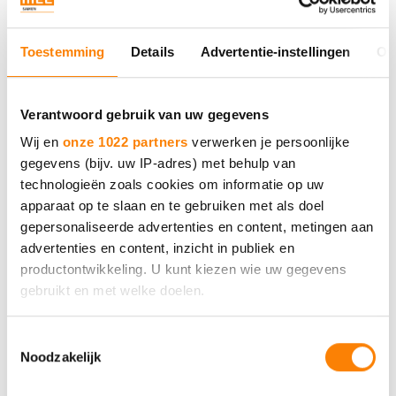
Toestemming
Details
Advertentie-instellingen
Ov
Verantwoord gebruik van uw gegevens
Wij en
onze 1022 partners
verwerken je persoonlijke
Organisaties
gegevens (bijv. uw IP-adres) met behulp van
technologieën zoals cookies om informatie op uw
apparaat op te slaan en te gebruiken met als doel
Cliënten
gepersonaliseerde advertenties en content, metingen aan
advertenties en content, inzicht in publiek en
productontwikkeling. U kunt kiezen wie uw gegevens
gebruikt en met welke doelen.
MEE Samen
Als u het toestaat, willen we ook graag:
Toestemmingsselectie
Noodzakelijk
Informatie verzamelen over uw geografische locatie,
die tot een paar meter nauwkeurig kan zijn
Neem contact met ons op.