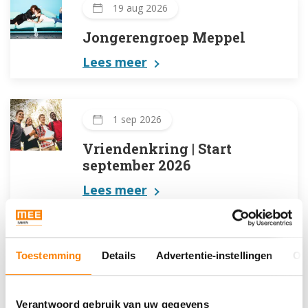
19 aug 2026
Jongerengroep Meppel
Lees meer
1 sep 2026
Vriendenkring | Start
september 2026
Lees meer
3 sep 2026
Toestemming
Details
Advertentie-instellingen
Ov
Word vrijwillig reismaatje
en help jongeren zelfstandig
Verantwoord gebruik van uw gegevens