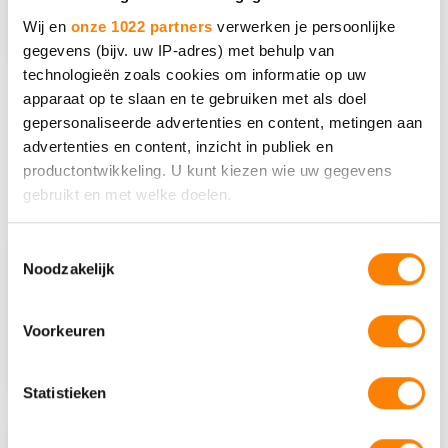
op weg
Wij en
onze 1022 partners
verwerken je persoonlijke
Lees meer
gegevens (bijv. uw IP-adres) met behulp van
technologieën zoals cookies om informatie op uw
apparaat op te slaan en te gebruiken met als doel
gepersonaliseerde advertenties en content, metingen aan
Naar activiteiten overzicht
advertenties en content, inzicht in publiek en
productontwikkeling. U kunt kiezen wie uw gegevens
Agenda voor professionals
gebruikt en met welke doelen.
Als u het toestaat, willen we ook graag:
Toestemmingsselectie
16 sep 2026
Noodzakelijk
Informatie verzamelen over uw geografische locatie,
die tot een paar meter nauwkeurig kan zijn
16 september: Open training
Uw apparaat identificeren door het actief te scannen
Introductie NAH
Voorkeuren
op specifieke eigenschappen (fingerprinting)
Lees meer
Lees meer over hoe uw persoonlijke gegevens worden
Statistieken
verwerkt en stel uw voorkeuren in het
detailgedeelte
in.
U kunt uw toestemming op elk moment wijzigen of
intrekken in de Cookieverklaring.