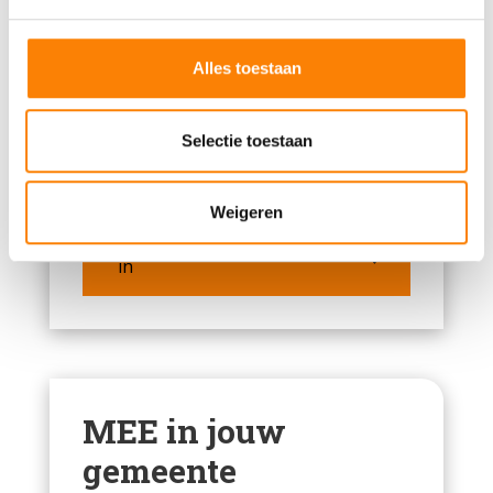
We gebruiken cookies om content en advertenties te
personaliseren, om functies voor social media te bieden
MEE Samen
en om ons websiteverkeer te analyseren. Ook delen we
Alles toestaan
informatie over uw gebruik van onze site met onze
Neem contact met ons op.
partners voor social media, adverteren en analyse. Deze
partners kunnen deze gegevens combineren met andere
Selectie toestaan
informatie die u aan ze heeft verstrekt of die ze hebben
Bel 088 - 633 0633
verzameld op basis van uw gebruik van hun services.
Weigeren
Of vul het contactformulier
in
MEE in jouw
gemeente