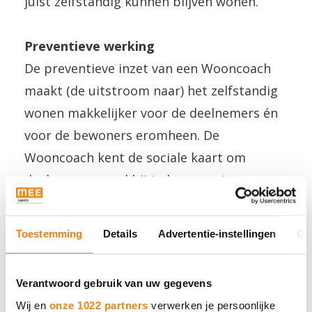
juist zelfstandig kunnen blijven wonen.
Preventieve werking
De preventieve inzet van een Wooncoach
maakt (de uitstroom naar) het zelfstandig
wonen makkelijker voor de deelnemers én
voor de bewoners eromheen. De
Wooncoach kent de sociale kaart om
deelnemers goed bij te kunnen staan.
Samenwerking met SamenZwolle speelt
dan ook een rol in de nieuwe pilot.
Toestemming
Details
Advertentie-instellingen
Ov
Daarnaast houdt de Wooncoach de
deelnemers in beeld, is de persoonlijke
Verantwoord gebruik van uw gegevens
vraagbaak en coach van de deelnemers en
Wij en
onze 1022 partners
verwerken je persoonlijke