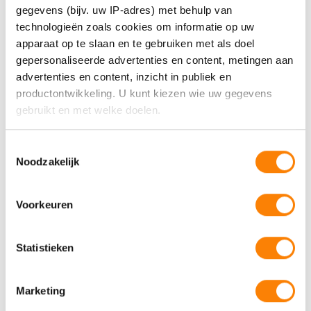
hun naasten en is vertrouwenspersoon.
gegevens (bijv. uw IP-adres) met behulp van
technologieën zoals cookies om informatie op uw
apparaat op te slaan en te gebruiken met als doel
gepersonaliseerde advertenties en content, metingen aan
advertenties en content, inzicht in publiek en
productontwikkeling. U kunt kiezen wie uw gegevens
Sjoerd Quint (bestuurder Openbaar
gebruikt en met welke doelen.
Belang), Linda Spaargaren (bestuurder MEE
Samen) en Dorrit de Jong (wethouder
Als u het toestaat, willen we ook graag:
Toestemmingsselectie
Noodzakelijk
Informatie verzamelen over uw geografische locatie,
Wonen en Zorg gemeente Zwolle) hebben
die tot een paar meter nauwkeurig kan zijn
het vervolg van het succesvolle project
Uw apparaat identificeren door het actief te scannen
Voorkeuren
‘Wooncoach Zwolle’ bekrachtigd.
op specifieke eigenschappen (fingerprinting)
Lees meer over hoe uw persoonlijke gegevens worden
Statistieken
verwerkt en stel uw voorkeuren in het
detailgedeelte
in.
U kunt uw toestemming op elk moment wijzigen of
intrekken in de Cookieverklaring.
Marketing