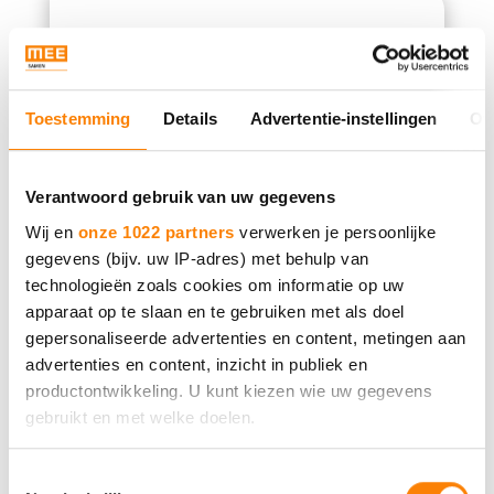
MEE Samen
Neem contact met ons op.
Toestemming
Details
Advertentie-instellingen
Ov
Bel 088 - 633 0633
Verantwoord gebruik van uw gegevens
Wij en
onze 1022 partners
verwerken je persoonlijke
Of vul het contactformulier
in
gegevens (bijv. uw IP-adres) met behulp van
technologieën zoals cookies om informatie op uw
apparaat op te slaan en te gebruiken met als doel
gepersonaliseerde advertenties en content, metingen aan
advertenties en content, inzicht in publiek en
productontwikkeling. U kunt kiezen wie uw gegevens
MEE in jouw
gebruikt en met welke doelen.
gemeente
Als u het toestaat, willen we ook graag:
Toestemmingsselectie