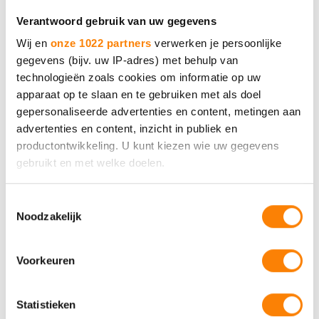
Verantwoord gebruik van uw gegevens
Wij en
onze 1022 partners
verwerken je persoonlijke
Video VR-beleving LVB
gegevens (bijv. uw IP-adres) met behulp van
technologieën zoals cookies om informatie op uw
apparaat op te slaan en te gebruiken met als doel
Bekijk de video voor een eerste indruk van
gepersonaliseerde advertenties en content, metingen aan
deze bijzondere ervaring.
advertenties en content, inzicht in publiek en
productontwikkeling. U kunt kiezen wie uw gegevens
gebruikt en met welke doelen.
Als u het toestaat, willen we ook graag:
Toestemmingsselectie
Noodzakelijk
Informatie verzamelen over uw geografische locatie,
die tot een paar meter nauwkeurig kan zijn
Uw apparaat identificeren door het actief te scannen
Voorkeuren
op specifieke eigenschappen (fingerprinting)
Lees meer over hoe uw persoonlijke gegevens worden
Statistieken
verwerkt en stel uw voorkeuren in het
detailgedeelte
in.