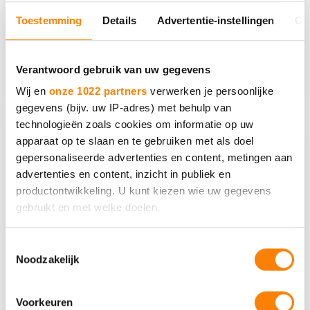
niet-zichtbare beperkingen Als
Toestemming
Details
Advertentie-instellingen
Ov
professionals in het openbaar…
Lees meer
Verantwoord gebruik van uw gegevens
Wij en
onze 1022 partners
verwerken je persoonlijke
gegevens (bijv. uw IP-adres) met behulp van
technologieën zoals cookies om informatie op uw
apparaat op te slaan en te gebruiken met als doel
gepersonaliseerde advertenties en content, metingen aan
advertenties en content, inzicht in publiek en
productontwikkeling. U kunt kiezen wie uw gegevens
gebruikt en met welke doelen.
Als u het toestaat, willen we ook graag:
Toestemmingsselectie
Noodzakelijk
Informatie verzamelen over uw geografische locatie,
die tot een paar meter nauwkeurig kan zijn
Training Licht verstandelijke
Uw apparaat identificeren door het actief te scannen
beperking en laaggeletterdheid
Voorkeuren
op specifieke eigenschappen (fingerprinting)