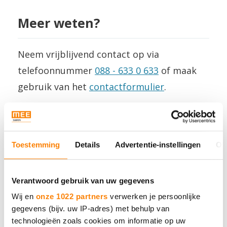
Meer weten?
Neem vrijblijvend contact op via
telefoonnummer
088 - 633 0 633
of maak
gebruik van het
contactformulier
.
Neem contact op
Toestemming
Details
Advertentie-instellingen
Ov
Aanmelden
Verantwoord gebruik van uw gegevens
Wij en
onze 1022 partners
verwerken je persoonlijke
Voornaam
Achternaam
gegevens (bijv. uw IP-adres) met behulp van
technologieën zoals cookies om informatie op uw