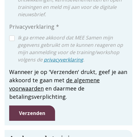
trainingen en meld mij aan voor de digitale
nieuwsbrief.
Privacyverklaring
Ik ga ermee akkoord dat MEE Samen mijn
gegevens gebruikt om te kunnen reageren op
mijn aanmelding voor de training/workshop
volgens de
privacyverklaring
.
Wanneer je op 'Verzenden' drukt, geef je aan
akkoord te gaan met
de algemene
voorwaarden
en daarmee de
betalingsverplichting.
Verzenden