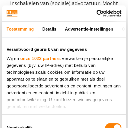
inschakelen van (sociale) advocatuur. Mocht
een procedure toch nodig zijn, dan kan de
consulent sociaal juridische dienstverlening
Toestemming
Details
Advertentie-instellingen
Ov
hierin eveneens ondersteunen.
Verantwoord gebruik van uw gegevens
Wij en
onze 1022 partners
verwerken je persoonlijke
gegevens (bijv. uw IP-adres) met behulp van
technologieën zoals cookies om informatie op uw
apparaat op te slaan en te gebruiken met als doel
Sociaal juridische
gepersonaliseerde advertenties en content, metingen aan
dienstverlening (SJD)
advertenties en content, inzicht in publiek en
productontwikkeling. U kunt kiezen wie uw gegevens
gebruikt en met welke doelen.
Als u het toestaat, willen we ook graag:
Toestemmingsselectie
Noodzakelijk