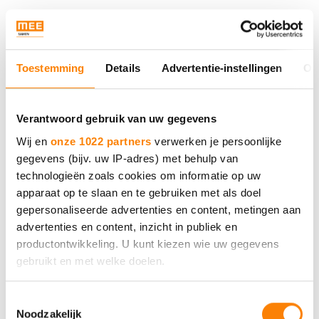
Onze impact begint bij onze medewerkers,
ervaringsdeskundigen en vrijwilligers. Hun
kennis en betrokkenheid zorgen ervoor dat
Toestemming
Details
Advertentie-instellingen
Ov
ondersteuning werkt in de praktijk.
Samen met cliënten, partners en
Verantwoord gebruik van uw gegevens
opdrachtgevers blijven we bouwen aan een
Wij en
onze 1022 partners
verwerken je persoonlijke
gegevens (bijv. uw IP-adres) met behulp van
inclusieve samenleving.
technologieën zoals cookies om informatie op uw
apparaat op te slaan en te gebruiken met als doel
Bekijk het volledige jaarbeeld 2025 voor alle
gepersonaliseerde advertenties en content, metingen aan
advertenties en content, inzicht in publiek en
resultaten, verhalen en inzichten.
productontwikkeling. U kunt kiezen wie uw gegevens
gebruikt en met welke doelen.
Jaarbeeld 2025
Als u het toestaat, willen we ook graag:
Toestemmingsselectie
Noodzakelijk
Informatie verzamelen over uw geografische locatie,