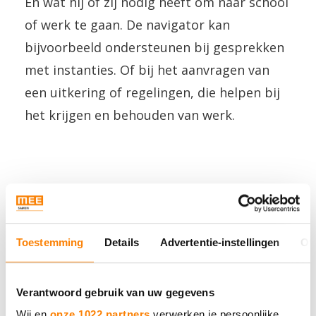
En wat hij of zij nodig heeft om naar school
of werk te gaan. De navigator kan
bijvoorbeeld ondersteunen bij gesprekken
met instanties. Of bij het aanvragen van
een uitkering of regelingen, die helpen bij
het krijgen en behouden van werk.
Toestemming
Details
Advertentie-instellingen
Ov
Navigator
Verantwoord gebruik van uw gegevens
Wij en
onze 1022 partners
verwerken je persoonlijke