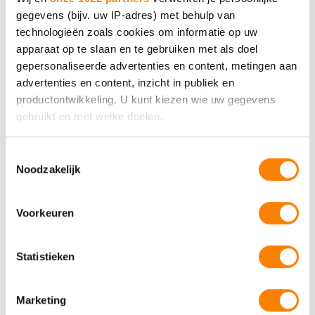
gegevens (bijv. uw IP-adres) met behulp van
technologieën zoals cookies om informatie op uw
MEE Samen
apparaat op te slaan en te gebruiken met als doel
gepersonaliseerde advertenties en content, metingen aan
Neem contact met ons op.
advertenties en content, inzicht in publiek en
productontwikkeling. U kunt kiezen wie uw gegevens
gebruikt en met welke doelen.
Bel 088 - 633 0633
Als u het toestaat, willen we ook graag:
Toestemmingsselectie
Of vul het contactformulier
Noodzakelijk
Informatie verzamelen over uw geografische locatie,
in
die tot een paar meter nauwkeurig kan zijn
Uw apparaat identificeren door het actief te scannen
Voorkeuren
op specifieke eigenschappen (fingerprinting)
Lees meer over hoe uw persoonlijke gegevens worden
Statistieken
verwerkt en stel uw voorkeuren in het
detailgedeelte
in.
U kunt uw toestemming op elk moment wijzigen of
MEE in jouw
intrekken in de Cookieverklaring.
Marketing
gemeente