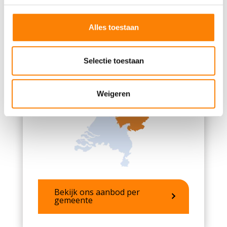
Het werkgebied van MEE Samen
personaliseren, om functies voor social media te bieden
bestaat uit de provincies Drenthe,
en om ons websiteverkeer te analyseren. Ook delen we
Alles toestaan
Flevoland, Overijssel en Gelderland
informatie over uw gebruik van onze site met onze
midden en noord.
partners voor social media, adverteren en analyse. Deze
partners kunnen deze gegevens combineren met andere
Selectie toestaan
informatie die u aan ze heeft verstrekt of die ze hebben
verzameld op basis van uw gebruik van hun services.
Weigeren
Bekijk ons aanbod per
gemeente