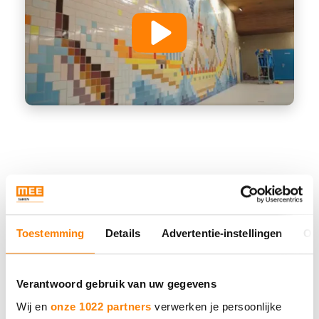
MEE in Beweging
Toestemming
Details
Advertentie-instellingen
Ov
Verantwoord gebruik van uw gegevens
Wij en
onze 1022 partners
verwerken je persoonlijke