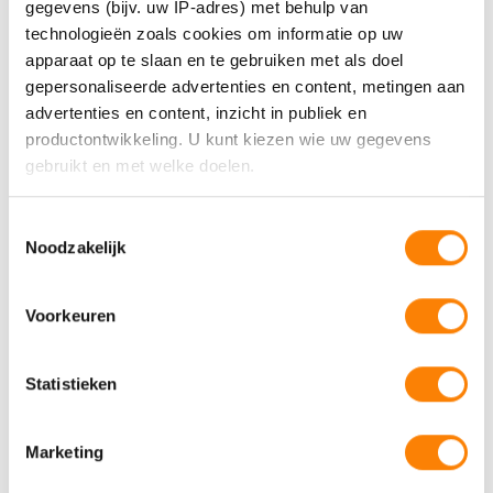
gegevens (bijv. uw IP-adres) met behulp van
MEE Samen
technologieën zoals cookies om informatie op uw
apparaat op te slaan en te gebruiken met als doel
Neem contact met ons op.
gepersonaliseerde advertenties en content, metingen aan
advertenties en content, inzicht in publiek en
productontwikkeling. U kunt kiezen wie uw gegevens
Bel 088 - 633 0633
gebruikt en met welke doelen.
Als u het toestaat, willen we ook graag:
Toestemmingsselectie
Of vul het contactformulier
in
Noodzakelijk
Informatie verzamelen over uw geografische locatie,
die tot een paar meter nauwkeurig kan zijn
Uw apparaat identificeren door het actief te scannen
Voorkeuren
op specifieke eigenschappen (fingerprinting)
Lees meer over hoe uw persoonlijke gegevens worden
Statistieken
verwerkt en stel uw voorkeuren in het
detailgedeelte
in.
MEE in jouw
U kunt uw toestemming op elk moment wijzigen of
intrekken in de Cookieverklaring.
gemeente
Marketing
We gebruiken cookies om content en advertenties te