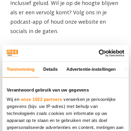
Inclusief geluid. Wil je op de hoogte blijven
als er een vervolg komt? Volg ons in je
podcast-app of houd onze website en
socials in de gaten.
Toestemming
Details
Advertentie-instellingen
Ov
MEE Samen
Verantwoord gebruik van uw gegevens
Wij en
onze 1022 partners
verwerken je persoonlijke
Neem contact met ons op.
gegevens (bijv. uw IP-adres) met behulp van
technologieën zoals cookies om informatie op uw
Bel 088 - 633 0633
apparaat op te slaan en te gebruiken met als doel
gepersonaliseerde advertenties en content, metingen aan