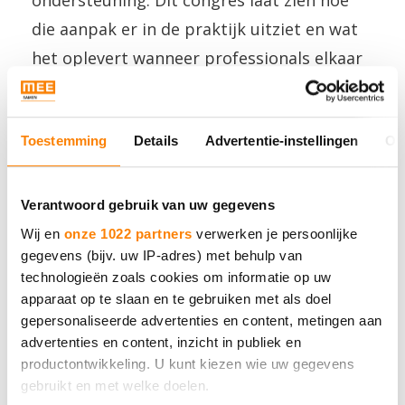
ondersteuning. Dit congres laat zien hoe
die aanpak er in de praktijk uitziet en wat
het oplevert wanneer professionals elkaar
weten te vinden.
Toestemming
Details
Advertentie-instellingen
Ov
Sfeerimpressie
Verantwoord gebruik van uw gegevens
Benieuwd naar het IVH-congres? Bekijk
Wij en
onze 1022 partners
verwerken je persoonlijke
hieronder de sfeerimpressie van deze dag.
gegevens (bijv. uw IP-adres) met behulp van
technologieën zoals cookies om informatie op uw
apparaat op te slaan en te gebruiken met als doel
Sfeerimpressie van het IVH-congres
gepersonaliseerde advertenties en content, metingen aan
advertenties en content, inzicht in publiek en
productontwikkeling. U kunt kiezen wie uw gegevens
Samen sterk voor jonge
gebruikt en met welke doelen.