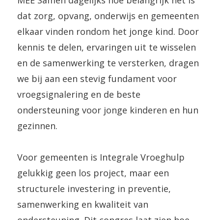
MEE Samen dagelijks hoe belangrijk het is
is dat meer helpend dan vaag blijven.
laten. In beweging komen is
van ouders is daarmee onlosmakelijk
dat zorg, opvang, onderwijs en gemeenten
Afronden met concrete
belangrijk, en dat hoeft niet altijd
verbonden met goede hulp aan het
elkaar vinden rondom het jonge kind. Door
vervolgstappen geeft ouders rust en
door te praten: spel is vaak een
jonge kind. Wat ons betreft een
kennis te delen, ervaringen uit te wisselen
richting.
waardevolle ingang.
kernprincipe binnen Integrale
en de samenwerking te versterken, dragen
Vroeghulp.
we bij aan een stevig fundament voor
vroegsignalering en de beste
ondersteuning voor jonge kinderen en hun
gezinnen.
Voor gemeenten is Integrale Vroeghulp
gelukkig geen los project, maar een
structurele investering in preventie,
samenwerking en kwaliteit van