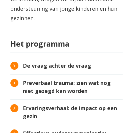
ondersteuning van jonge kinderen en hun
gezinnen.
Het programma
De vraag achter de vraag
In de opening stond één boodschap
Preverbaal trauma: zien wat nog
centraal: wie met ouders werkt, hoort
niet gezegd kan worden
vaak niet meteen de echte hulpvraag.
Anke Hamer en Marieke Goossens
Achter praktische vragen schuilt
Ervaringsverhaal: de impact op een
(Jeugd GGZ Dimence) namen de
gezin
regelmatig onzekerheid, spanning of
deelnemers mee in het thema
onmacht. Door ruimte te maken voor
Het persoonlijke verhaal van een
preverbaal trauma: ingrijpende