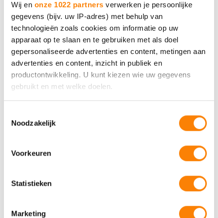
Wij en
onze 1022 partners
verwerken je persoonlijke
gegevens (bijv. uw IP-adres) met behulp van
technologieën zoals cookies om informatie op uw
MEE Samen
apparaat op te slaan en te gebruiken met als doel
gepersonaliseerde advertenties en content, metingen aan
Neem contact met ons op.
advertenties en content, inzicht in publiek en
productontwikkeling. U kunt kiezen wie uw gegevens
gebruikt en met welke doelen.
Bel 088 - 633 0633
Als u het toestaat, willen we ook graag:
Toestemmingsselectie
Noodzakelijk
Informatie verzamelen over uw geografische locatie,
Of vul het contactformulier
die tot een paar meter nauwkeurig kan zijn
in
Uw apparaat identificeren door het actief te scannen
Voorkeuren
op specifieke eigenschappen (fingerprinting)
Lees meer over hoe uw persoonlijke gegevens worden
Statistieken
verwerkt en stel uw voorkeuren in het
detailgedeelte
in.
U kunt uw toestemming op elk moment wijzigen of
MEE in jouw
intrekken in de Cookieverklaring.
Marketing