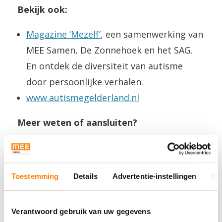
Bekijk ook:
Magazine ‘Mezelf’
, een samenwerking van
MEE Samen, De Zonnehoek en het SAG.
En ontdek de diversiteit van autisme
door persoonlijke verhalen.
www.autismegelderland.nl
Meer weten of aansluiten?
Neem gerust contact op met coördinator
Donate van Rijswijk:
d.vanrijswijk@meesamen.nl
.
Toestemming
Details
Advertentie-instellingen
Ov
Verantwoord gebruik van uw gegevens