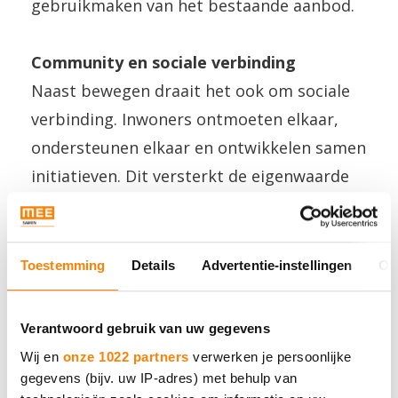
gebruikmaken van het bestaande aanbod.
Community en sociale verbinding
Naast bewegen draait het ook om sociale
verbinding. Inwoners ontmoeten elkaar,
ondersteunen elkaar en ontwikkelen samen
initiatieven. Dit versterkt de eigenwaarde
en zorgt voor een sterker netwerk in de
wijk. Wethouder Anja Prins:
“Voor veel
inwoners met een niet-zichtbare beperking
Toestemming
Details
Advertentie-instellingen
Ov
is de stap om mee te doen groter dan we
vaak denken. Met kleine groepen en
Verantwoord gebruik van uw gegevens
ondersteuning dichtbij huis geven we
Wij en
onze 1022 partners
verwerken je persoonlijke
iedereen de kans om actief en verbonden te
gegevens (bijv. uw IP-adres) met behulp van