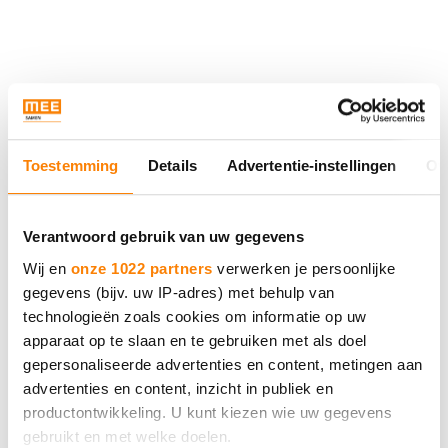
MEE Samen
Toestemming
Details
Advertentie-instellingen
Ov
Neem contact met ons op.
Verantwoord gebruik van uw gegevens
Bel 088 - 633 0633
Wij en
onze 1022 partners
verwerken je persoonlijke
gegevens (bijv. uw IP-adres) met behulp van
technologieën zoals cookies om informatie op uw
Of vul het contactformulier
apparaat op te slaan en te gebruiken met als doel
in
gepersonaliseerde advertenties en content, metingen aan
advertenties en content, inzicht in publiek en
productontwikkeling. U kunt kiezen wie uw gegevens
gebruikt en met welke doelen.