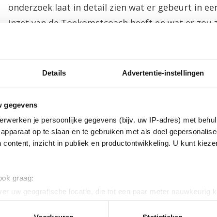
onderzoek laat in detail zien wat er gebeurt in 
inzet van de Toekomstcoach heeft en wat er zou 
ingezet. Bekijk hier de
resultaten
.
Het is een aanvulling op het kwantitatieve onderz
Details
Advertentie-instellingen
resultaten van 121 Toekomstcoach-trajecten in ka
Wil je meer weten over de Toekomstcoach? Neem
w gegevens
erwerken je persoonlijke gegevens (bijv. uw IP-adres) met behul
apparaat op te slaan en te gebruiken met als doel gepersonalise
 content, inzicht in publiek en productontwikkeling. U kunt kiez
 ook graag:
er uw geografische locatie, die tot een paar meter nauwkeurig k
n door het actief te scannen op specifieke eigenschappen (fingerp
onlijke gegevens worden verwerkt en stel uw voorkeuren in he