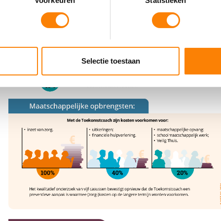
Voorkeuren
Statistieken
jzigen of intrekken in de Cookieverklaring.
ent en advertenties te personaliseren, om functies voor social
. Ook delen we informatie over uw gebruik van onze site met on
e. Deze partners kunnen deze gegevens combineren met andere i
Selectie toestaan
erzameld op basis van uw gebruik van hun services.