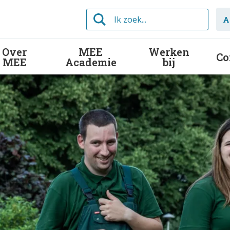
Ik
A
zoek...
Over
MEE
Werken
Co
MEE
Academie
bij