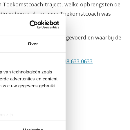
een Toekomstcoach-traject, welke opbrengsten de
zijn gebeurd als er geen Toekomstcoach was
oek dat in 2018–2020 is uitgevoerd en waarbij de
Over
art zijn gebracht.
 contact met ons op via
088 633 0633
.
p van technologieën zoals
erde advertenties en content,
en wie uw gegevens gebruikt
an zijn
rinting)
t
detailgedeelte
in. U kunt uw