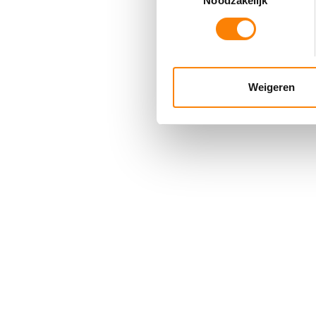
Noodzakelijk
toestemming op elk moment wi
We gebruiken cookies om cont
websiteverkeer te analyseren
media, adverteren en analys
Weigeren
verstrekt of die ze hebben v