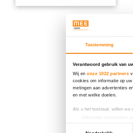
Toestemming
Verantwoord gebruik van u
Wij en
onze 1022 partners
v
cookies om informatie op uw 
metingen aan advertenties en
en met welke doelen.
Als u het toestaat, willen we
Informatie verzamelen ov
Uw apparaat identificere
Toestemmingsselectie
Lees meer over hoe uw perso