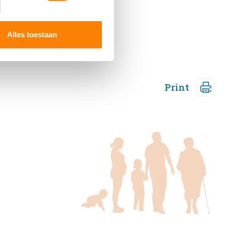
 media te bieden en om ons
ze partners voor social
nformatie die u aan ze heeft
Alles toestaan
Print