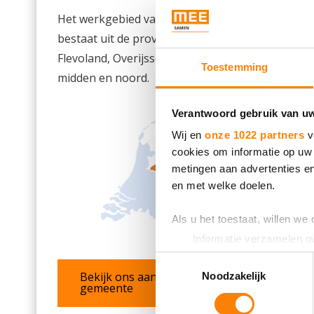
Het werkgebied van MEE Samen
bestaat uit de provincies Drenthe,
Flevoland, Overijssel en Gelderland
Toestemming
midden en noord.
Verantwoord gebruik van u
Wij en
onze 1022 partners
v
cookies om informatie op uw 
metingen aan advertenties en
en met welke doelen.
Als u het toestaat, willen we
Informatie verzamelen ov
Uw apparaat identificere
Toestemmingsselectie
Lees meer over hoe uw perso
Bekijk ons aanbod per
Noodzakelijk
gemeente
toestemming op elk moment wi