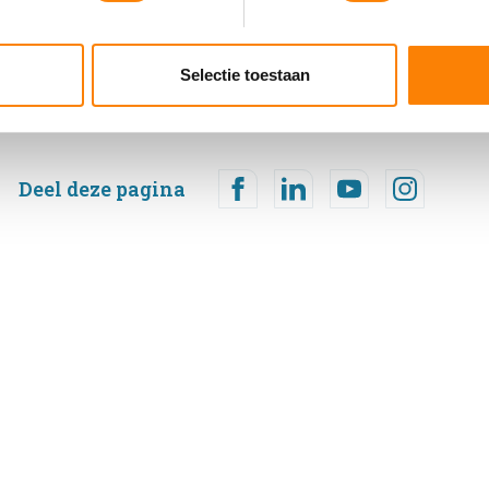
ent en advertenties te personaliseren, om functies voor social
. Ook delen we informatie over uw gebruik van onze site met on
e. Deze partners kunnen deze gegevens combineren met andere i
Selectie toestaan
erzameld op basis van uw gebruik van hun services.
Deel deze pagina