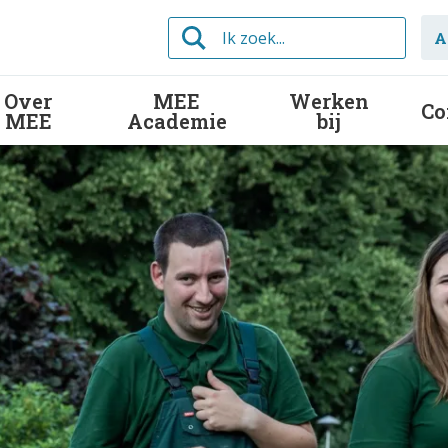
Ik
A
zoek...
Over
MEE
Werken
Co
MEE
Academie
bij