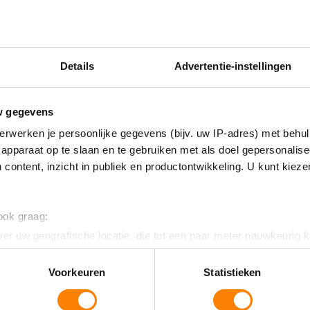
Klik op de afbeelding om te zien hoe we meedoen
Details
Advertentie-instellingen
w gegevens
erwerken je persoonlijke gegevens (bijv. uw IP-adres) met behul
apparaat op te slaan en te gebruiken met als doel gepersonalise
 content, inzicht in publiek en productontwikkeling. U kunt kiez
 ook graag:
er uw geografische locatie, die tot een paar meter nauwkeurig k
n door het actief te scannen op specifieke eigenschappen (fingerp
onlijke gegevens worden verwerkt en stel uw voorkeuren in he
Voorkeuren
Statistieken
jzigen of intrekken in de Cookieverklaring.