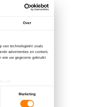
 mogelijk maken.
Over
p van technologieën zoals
erde advertenties en content,
en wie uw gegevens gebruikt
an zijn
rinting)
t
detailgedeelte
in. U kunt uw
Marketing