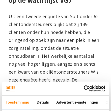
op de wachtlijst VG7
Uit een tweede enquête van Spit onder 62
cliëntondersteuners blijkt dat zij 149
cliënten onder hun hoede hebben, die
dringend op zoek zijn naar een plek in een
zorginstelling, omdat de situatie
onhoudbaar is. Het werkelijke aantal zal
nog veel hoger liggen, aangezien slechts
een kwart van de cliëntondersteuners Wlz
deze enquête heeft ingevuld. De
onderzoekers denken dat het waarschijnlijk
om honderden mensen gaat, een groot
Toestemming
Details
Advertentie-instellingen
Ov
verschil met de 43 mensen op de ‘officiële’