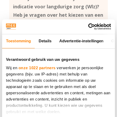
indicatie voor langdurige zorg (Wlz)?
Heb je vragen over het kiezen van een
zorgaanbieder, zorgvorm of een
geschikte zorginstelling in Voorst? Of
ontvang je al zorg, maar ben je op
Toestemming
Details
Advertentie-instellingen
Ov
zoek naar andere mogelijkheden, een
nieuwe zorgaanbieder, of ben je niet
Verantwoord gebruik van uw gegevens
tevreden met je huidige zorg? Bij MEE
Wij en
onze 1022 partners
verwerken je persoonlijke
Samen kun je terecht voor gratis en
gegevens (bijv. uw IP-adres) met behulp van
technologieën zoals cookies om informatie op uw
onafhankelijke cliëntondersteuning.
apparaat op te slaan en te gebruiken met als doel
gepersonaliseerde advertenties en content, metingen aan
Wij staan voor je klaar om je te helpen
advertenties en content, inzicht in publiek en
bij het maken van keuzes rondom
productontwikkeling. U kunt kiezen wie uw gegevens
langdurige zorg in Voorst. Onze
gebruikt en met welke doelen.