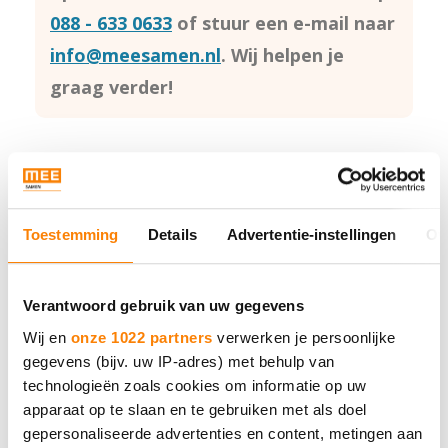
088 - 633 0633
of stuur een e-mail naar
info@meesamen.nl
. Wij helpen je
graag verder!
Toestemming
Details
Advertentie-instellingen
Ov
MEE Samen
Verantwoord gebruik van uw gegevens
Neem contact met ons op.
Wij en
onze 1022 partners
verwerken je persoonlijke
gegevens (bijv. uw IP-adres) met behulp van
technologieën zoals cookies om informatie op uw
Bel 088 - 633 0633
apparaat op te slaan en te gebruiken met als doel
gepersonaliseerde advertenties en content, metingen aan