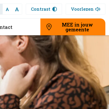
A
Contrast
Voorlezen
A
MEE in jouw
ntact
gemeente