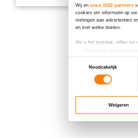
Wij en
onze 1022 partners
v
cookies om informatie op uw 
metingen aan advertenties en
en met welke doelen.
Als u het toestaat, willen we
Informatie verzamelen ov
Uw apparaat identificere
Toestemmingsselectie
Lees meer over hoe uw perso
Noodzakelijk
toestemming op elk moment wi
We gebruiken cookies om cont
websiteverkeer te analyseren
media, adverteren en analys
Weigeren
verstrekt of die ze hebben v