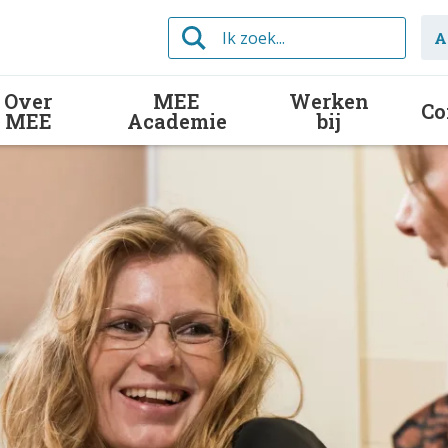
Ik
A
zoek...
Over
MEE
Werken
Co
MEE
Academie
bij