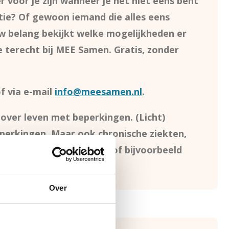
 voor je zijn wanneer je het niet eens bent
tie? Of gewoon iemand die alles eens
ouw belang bekijkt welke mogelijkheden er
je terecht bij MEE Samen. Gratis, zonder
f via e-mail
info@meesamen.nl
.
over leven met beperkingen. (Licht)
 beperkingen. Maar ook chronische ziekten,
ld autisme. Ook ouderen of bijvoorbeeld
hen terecht.
Over