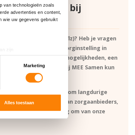
ntondersteuning bij
p van technologieën zoals
erde advertenties en content,
arderwijk
en wie uw gegevens gebruikt
e voor langdurige zorg (Wlz)? Heb je vragen
vorm of een geschikte zorginstelling in
an zijn
 je op zoek naar andere mogelijkheden, een
rinting)
t
detailgedeelte
in. U kunt uw
Marketing
en met je huidige zorg? Bij MEE Samen kun
ëntondersteuning.
 media te bieden en om ons
 het maken van keuzes rondom langdurige
ze partners voor social
 is altijd onafhankelijk van zorgaanbieders,
nformatie die u aan ze heeft
Alles toestaan
hebt geen verwijzing nodig om van onze