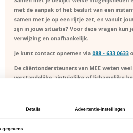
Samen met je bekijkt welke mogelijkheden er
met de aanpak of het besluit van een instan
samen met je op een rijtje zet, en vanuit j
zijn in jouw situatie? Voor deze vragen kun 
verwijzing en onafhankelijk.
Je kunt contact opnemen via
088 - 633 0633
o
De cliëntondersteuners van MEE weten veel 
verstandelijke, zintuiglijke of lichamelijke
niet-aangeboren hersenletsel of bijvoorbee
mensen met psychische klachten kunnen bij 
Details
Advertentie-instellingen
w gegevens