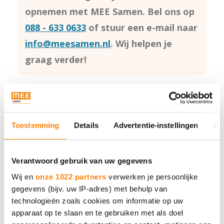
opnemen met MEE Samen. Bel ons op
088 - 633 0633
of stuur een e-mail naar
info@meesamen.nl
. Wij helpen je
graag verder!
Toestemming
Details
Advertentie-instellingen
Ov
MEE Samen
Verantwoord gebruik van uw gegevens
Wij en
onze 1022 partners
verwerken je persoonlijke
Neem contact met ons op.
gegevens (bijv. uw IP-adres) met behulp van
technologieën zoals cookies om informatie op uw
apparaat op te slaan en te gebruiken met als doel
Bel 088 - 633 0633