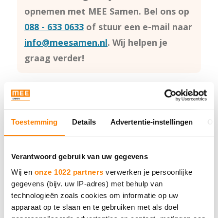
opnemen met MEE Samen. Bel ons op
088 - 633 0633
of stuur een e-mail naar
info@meesamen.nl
. Wij helpen je
graag verder!
Toestemming
Details
Advertentie-instellingen
Ov
MEE Samen
Verantwoord gebruik van uw gegevens
Wij en
onze 1022 partners
verwerken je persoonlijke
Neem contact met ons op.
gegevens (bijv. uw IP-adres) met behulp van
technologieën zoals cookies om informatie op uw
apparaat op te slaan en te gebruiken met als doel
Bel 088 - 633 0633