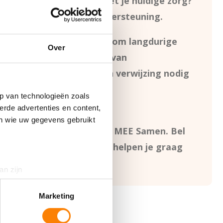
 ben je niet tevreden met je huidige zorg?
 onafhankelijke cliëntondersteuning.
 het maken van keuzes rondom langdurige
Over
g is altijd onafhankelijk van
gkantoor, en je hebt geen verwijzing nodig
p van technologieën zoals
erde advertenties en content,
en wie uw gegevens gebruikt
n je contact opnemen met MEE Samen. Bel
ar
info@meesamen.nl
. Wij helpen je graag
an zijn
rinting)
t
detailgedeelte
in. U kunt uw
Marketing