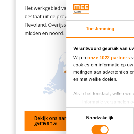
Het werkgebied van MEE Samen
bestaat uit de provincies Drenthe,
Flevoland, Overijssel en Gelderland
Toestemming
midden en noord.
Verantwoord gebruik van u
Wij en
onze 1022 partners
v
cookies om informatie op uw 
metingen aan advertenties en
en met welke doelen.
Als u het toestaat, willen we
Informatie verzamelen ov
Uw apparaat identificere
Toestemmingsselectie
Lees meer over hoe uw perso
Bekijk ons aanbod per
Noodzakelijk
gemeente
toestemming op elk moment wi