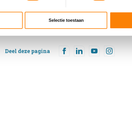
ent en advertenties te personaliseren, om functies voor social
. Ook delen we informatie over uw gebruik van onze site met on
e. Deze partners kunnen deze gegevens combineren met andere i
Selectie toestaan
erzameld op basis van uw gebruik van hun services.
Deel deze pagina