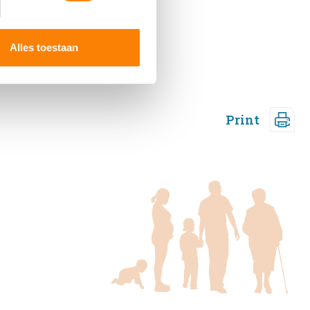
 media te bieden en om ons
ze partners voor social
nformatie die u aan ze heeft
Alles toestaan
Print