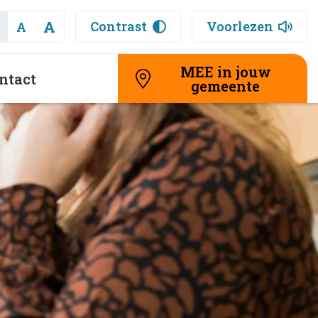
A
Contrast
Voorlezen
A
MEE in jouw
ntact
gemeente