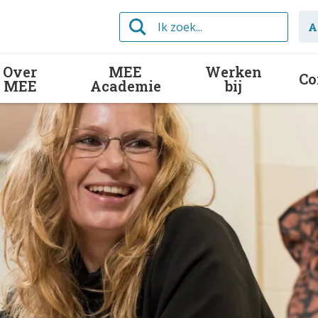
Ik
A
zoek...
Over
MEE
Werken
Co
MEE
Academie
bij