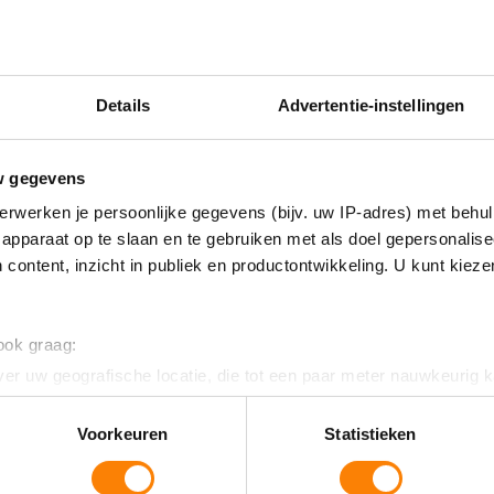
mogelijkheden, een nieuwe zorgaanbieder, of
Bij MEE Samen kun je terecht voor gratis en
Wij staan voor je klaar om je te helpen bij
Details
Advertentie-instellingen
zorg in AA en Hunze. Onze cliëntondersteunin
zorgaanbieders, zorginstellingen en het zor
w gegevens
om van onze diensten gebruik te maken.
erwerken je persoonlijke gegevens (bijv. uw IP-adres) met behul
apparaat op te slaan en te gebruiken met als doel gepersonalise
Neem contact op met MEE Samen
 content, inzicht in publiek en productontwikkeling. U kunt kiez
Voor meer informatie of ondersteuning ku
ons op
088 - 633 0633
of stuur een e-mail na
 ook graag:
verder!
er uw geografische locatie, die tot een paar meter nauwkeurig k
n door het actief te scannen op specifieke eigenschappen (fingerp
onlijke gegevens worden verwerkt en stel uw voorkeuren in he
Voorkeuren
Statistieken
jzigen of intrekken in de Cookieverklaring.