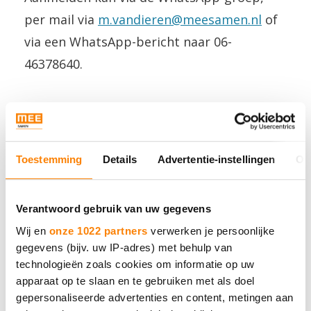
per mail via
m.vandieren@meesamen.nl
of
via een WhatsApp-bericht naar 06-
46378640.
Toestemming
Details
Advertentie-instellingen
Ov
MEE Samen
Verantwoord gebruik van uw gegevens
Neem contact met ons op.
Wij en
onze 1022 partners
verwerken je persoonlijke
gegevens (bijv. uw IP-adres) met behulp van
technologieën zoals cookies om informatie op uw
Bel 088 - 633 0633
apparaat op te slaan en te gebruiken met als doel
gepersonaliseerde advertenties en content, metingen aan