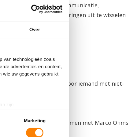
e de gevolgen van NAH, communicatie,
aast volop ruimte om ervaringen uit te wisselen
Over
p van technologieën zoals
erde advertenties en content,
en wie uw gegevens gebruikt
meente Almere die zorgen voor iemand met niet-
an zijn
rinting)
t
detailgedeelte
in. U kunt uw
Marketing
nmelden kun je contact opnemen met Marco Ohms
men.nl.