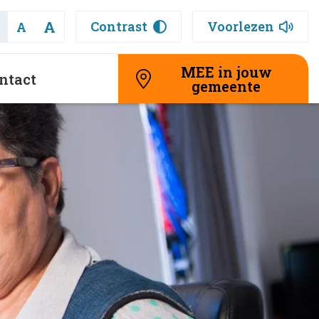
A
Contrast
Voorlezen
A
MEE in jouw
ntact
gemeente