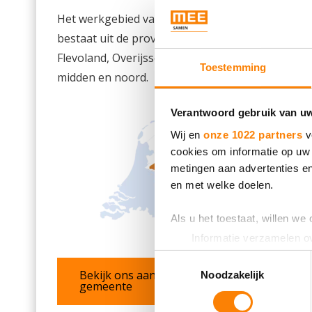
Het werkgebied van MEE Samen
bestaat uit de provincies Drenthe,
Flevoland, Overijssel en Gelderland
Toestemming
midden en noord.
Verantwoord gebruik van u
Wij en
onze 1022 partners
v
cookies om informatie op uw 
metingen aan advertenties en
en met welke doelen.
Als u het toestaat, willen we
Informatie verzamelen ov
Uw apparaat identificere
Toestemmingsselectie
Lees meer over hoe uw perso
Bekijk ons aanbod per
Noodzakelijk
gemeente
toestemming op elk moment wi