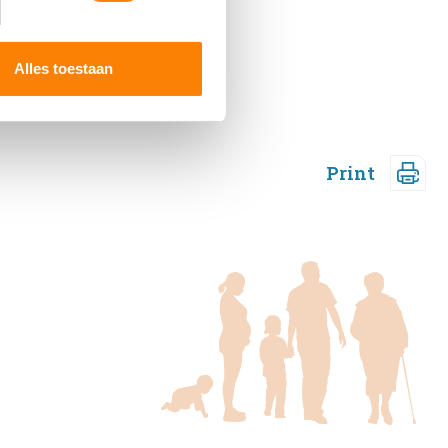
 media te bieden en om ons
ze partners voor social
nformatie die u aan ze heeft
Alles toestaan
Print