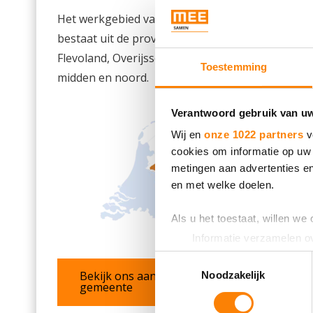
Het werkgebied van MEE Samen
bestaat uit de provincies Drenthe,
Flevoland, Overijssel en Gelderland
Toestemming
midden en noord.
Verantwoord gebruik van u
Wij en
onze 1022 partners
v
cookies om informatie op uw 
metingen aan advertenties en
en met welke doelen.
Als u het toestaat, willen we
Informatie verzamelen ov
Uw apparaat identificere
Toestemmingsselectie
Lees meer over hoe uw perso
Bekijk ons aanbod per
Noodzakelijk
gemeente
toestemming op elk moment wi