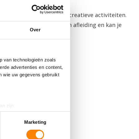
een kop koffie of thee en creatieve activiteiten.
op geeft je ontspanning en afleiding en kan je
Over
naar jouw herstel.
ing).
p van technologieën zoals
erde advertenties en content,
en wie uw gegevens gebruikt
an zijn
rinting)
t
detailgedeelte
in. U kunt uw
Marketing
bel met
06 - 4627 3614
.