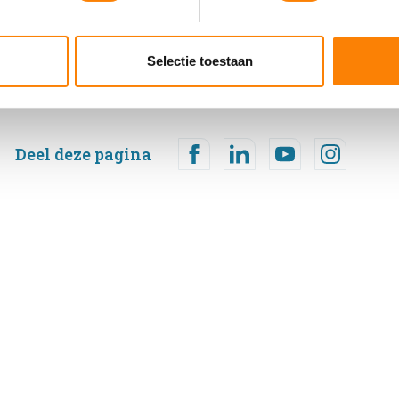
ent en advertenties te personaliseren, om functies voor social
. Ook delen we informatie over uw gebruik van onze site met on
e. Deze partners kunnen deze gegevens combineren met andere i
Selectie toestaan
erzameld op basis van uw gebruik van hun services.
Deel deze pagina