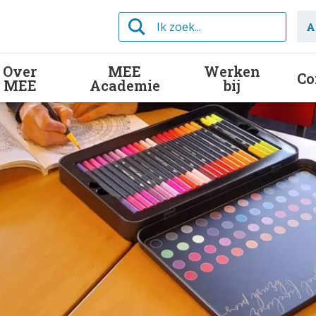
Ik
A
zoek...
Over
MEE
Werken
Co
MEE
Academie
bij