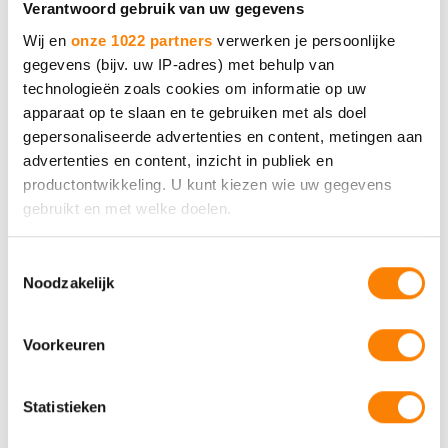
Verantwoord gebruik van uw gegevens
Wij en
onze 1022 partners
verwerken je persoonlijke
gegevens (bijv. uw IP-adres) met behulp van
technologieën zoals cookies om informatie op uw
apparaat op te slaan en te gebruiken met als doel
MEE Samen
gepersonaliseerde advertenties en content, metingen aan
advertenties en content, inzicht in publiek en
productontwikkeling. U kunt kiezen wie uw gegevens
Neem contact met ons op.
gebruikt en met welke doelen.
Als u het toestaat, willen we ook graag:
Bel 088 - 633 0633
Toestemmingsselectie
Noodzakelijk
Informatie verzamelen over uw geografische locatie,
die tot een paar meter nauwkeurig kan zijn
Of vul het contactformulier
Uw apparaat identificeren door het actief te scannen
in
Voorkeuren
op specifieke eigenschappen (fingerprinting)
Lees meer over hoe uw persoonlijke gegevens worden
Statistieken
verwerkt en stel uw voorkeuren in het
detailgedeelte
in.
U kunt uw toestemming op elk moment wijzigen of