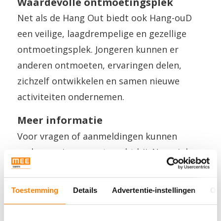
Waardevolle ontmoetingsplek
Net als de Hang Out biedt ook Hang-ouD
een veilige, laagdrempelige en gezellige
ontmoetingsplek. Jongeren kunnen er
anderen ontmoeten, ervaringen delen,
zichzelf ontwikkelen en samen nieuwe
activiteiten ondernemen.
Meer informatie
Voor vragen of aanmeldingen kunnen
ouders en jongeren terecht bij: Naomi de
Vos – coördinator voorliggende
voorzieningen Vaart Welzijn,
Toestemming
Details
Advertentie-instellingen
Ov
hangout@vaartwelzijn.nl, 06-200 62 372.