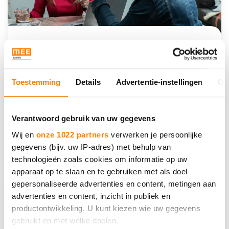
Open training De kunst van het
actief luisteren
Als professional of vrijwilliger ontmoet je
Toestemming
Details
Advertentie-instellingen
Ov
dagelijks veel mensen. Onder hen
bevinden zich ook…
Verantwoord gebruik van uw gegevens
Lees meer
Wij en
onze 1022 partners
verwerken je persoonlijke
gegevens (bijv. uw IP-adres) met behulp van
technologieën zoals cookies om informatie op uw
apparaat op te slaan en te gebruiken met als doel
gepersonaliseerde advertenties en content, metingen aan
advertenties en content, inzicht in publiek en
productontwikkeling. U kunt kiezen wie uw gegevens
gebruikt en met welke doelen.